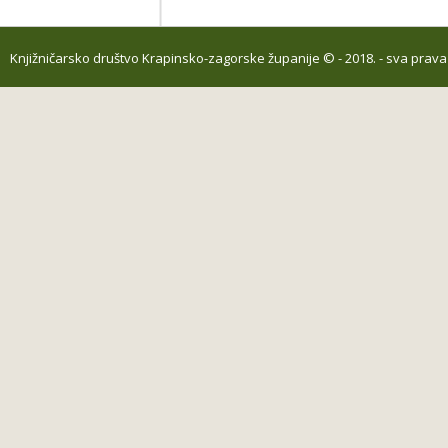
Knjižničarsko društvo Krapinsko-zagorske županije
© - 2018. - sva prav