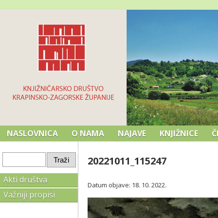
NASLOVNICA
O NAMA
NAJAVE
KNJIŽNICE
Č
20221011_115247
Akti društva
Datum objave: 18. 10. 2022.
Važniji propisi