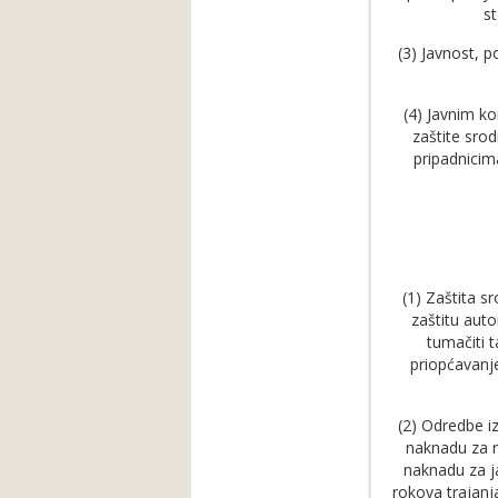
st
(3) Javnost, 
(4) Javnim k
zaštite srod
pripadnicim
(1) Zaštita s
zaštitu aut
tumačiti t
priopćavanje
(2) Odredbe i
naknadu za re
naknadu za ja
rokova trajan