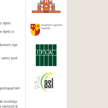
o djelo.
e djelo iz
akonom nije
iti samo pod
 pristupačnim
k nositelja
avnosti ili