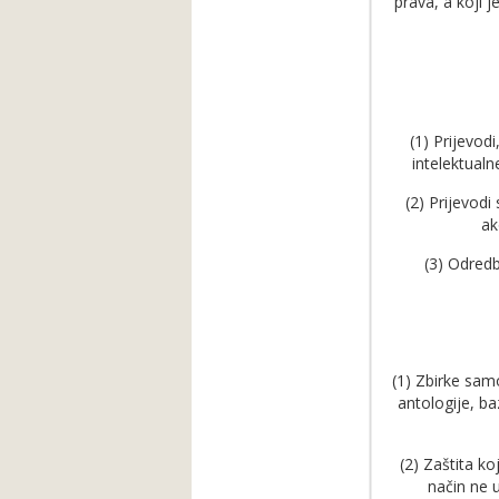
prava, a koji j
(1) Prijevod
intelektualn
(2) Prijevodi
ak
(3) Odredb
(1) Zbirke samo
antologije, ba
(2) Zaštita ko
način ne 