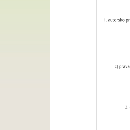
1. autorsko pr
c) prav
3.