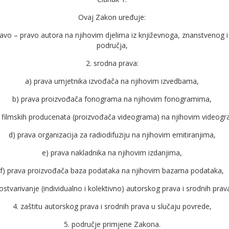
Ovaj Zakon uređuje:
avo – pravo autora na njihovim djelima iz knji­žev­noga, znanstvenog 
područja,
2. srodna prava:
a) prava umjetnika izvođača na njihovim izvedbama,
b) prava proizvođača fonograma na njihovim fonogramima,
a filmskih producenata (proizvođača videograma) na njihovim videog
d) prava organizacija za radiodifuziju na njihovim emitiranjima,
e) prava nakladnika na njihovim izdanjima,
f) prava proizvođača baza podataka na njihovim bazama podataka,
 ostvarivanje (individualno i kolektivno) autorskog prava i srodnih prav
4. zaštitu autorskog prava i srodnih prava u slučaju povrede,
5. područje primjene Zakona.