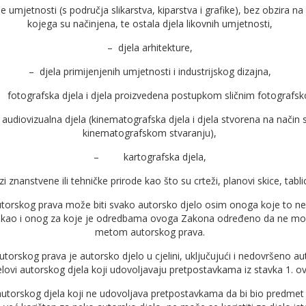
e umjetnosti (s područja slikarstva, kiparstva i grafike), bez obzira na
kojega su načinjena, te ostala djela likovnih umjetnosti,
– djela arhitekture,
– djela primijenjenih umjetnosti i industrijskog dizajna,
tografska djela i djela proizvedena postupkom sličnim fotografs
ovizualna djela (kinematografska djela i djela stvorena na način s
kinematografskom stvaranju),
– kartografska djela,
i znanstvene ili tehničke prirode kao što su crteži, planovi skice, tablic
torskog prava može biti svako autorsko djelo osim onoga koje to ne
i kao i onog za koje je odredbama ovoga Zakona određeno da ne mož
metom autorskog prava.
torskog prava je autorsko djelo u cjelini, uključujući i nedovršeno au
jelovi autorskog djela koji udovoljavaju pretpostavkama iz stavka 1. o
autorskog djela koji ne udovoljava pretpostavkama da bi bio predmet