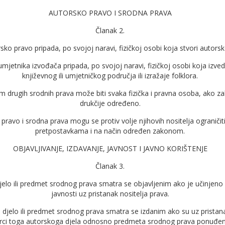
AUTORSKO PRAVO I SRODNA PRAVA
Članak 2.
sko pravo pripada, po svojoj naravi, fizičkoj osobi koja stvori autorsk
umjetnika izvođača pripada, po svojoj naravi, fizič­koj osobi koja izved
književnog ili umjetničkog područja ili izražaje folklora.
em drugih srodnih prava može biti svaka fizička i pravna osoba, ako z
drukčije određeno.
 pravo i srodna prava mogu se protiv volje njiho­vih nositelja ogranič
pretpostavkama i na način odre­đen zakonom.
OBJAVLJIVANJE, IZDAVANJE, JAVNOST I JAVNO KORIŠTENJE
Članak 3.
jelo ili predmet srodnog prava smatra se objav­ljenim ako je učinjeno
javnosti uz pristanak nositelja prava.
 djelo ili predmet srodnog prava smatra se izdanim ako su uz pristana
rci toga autorskoga djela odnosno predmeta srodnog prava ponuđeni j