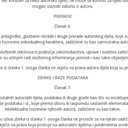
e već korišten za neko autorsko djelo, ne može se koristiti za djelo ist
mogao izazvati zabunu o autoru.
PRERADE
Članak 6.
i, prilagodbe, glazbene obrade i druge prerade autorskog djela, koje s
e tvorevine individualnog karaktera, zaštićene su kao samostalna auto
 službenih tekstova iz područja zakonodavstva, uprave i sudstva zašti
o su učinjeni radi službenog informiranja javnosti i kao takvi objavljeni
e iz stavka 1. ovoga članka ne utječu na prava autora djela koja su p
ZBIRKE I BAZE PODATAKA
Članak 7.
stalnih autorskih djela, podataka ili druge građe kao što su encikloped
ze podataka i sl., koje prema izboru ili rasporedu sastavnih elemenata 
intelektualne tvorevine njihovih autora, zaštićene su kao takve.
ju uživa zbirka iz stavka 1. ovoga članka ne proteže se na njezin sadržaj
utječe na prava koja postoje na autorskim djelima i predmetima srod