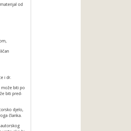
 materijal od
kom,
ličan
e i dr.
 može biti po
e biti pred­
torsko djelo,
voga članka.
 autorskog