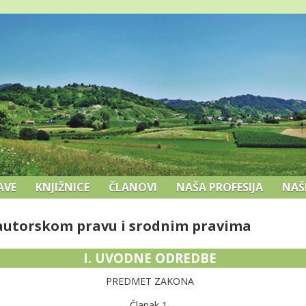
AVE
KNJIŽNICE
ČLANOVI
NAŠA PROFESIJA
NAŠ
autorskom pravu i srodnim pravima
I. UVODNE ODREDBE
PREDMET ZAKONA
Članak 1.