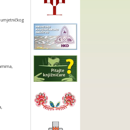
i umjetničkog
ramima,
a,