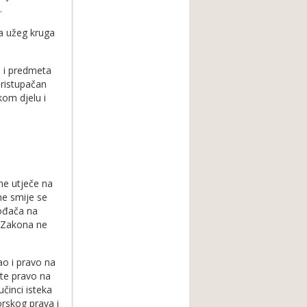
.
a užeg kruga
a i predmeta
pristupačan
kom djelu i
ne utječe na
ne smije se
vođača na
a Zakona ne
ao i pravo na
 te pravo na
činci isteka
rskog prava i