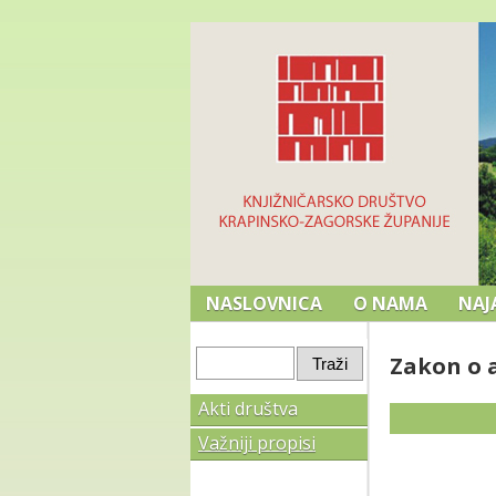
NASLOVNICA
O NAMA
NAJ
Zakon o 
Akti društva
Važniji propisi