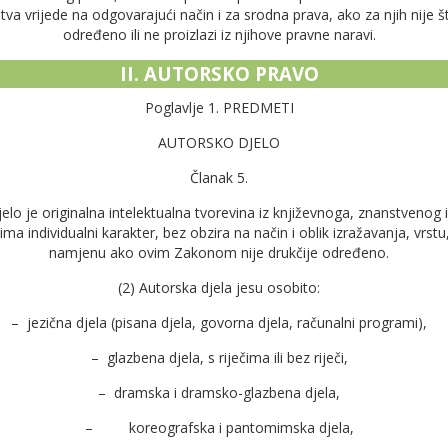
štva vrijede na odgovarajući način i za srodna prava, ako za njih nije
određeno ili ne proizlazi iz njihove pravne naravi.
II. AUTORSKO PRAVO
Poglavlje 1. PREDMETI
AUTORSKO DJELO
Članak 5.
jelo je originalna intelektualna tvorevina iz književnoga, znanstvenog
ma individualni karakter, bez obzira na način i oblik izražavanja, vrstu, 
namjenu ako ovim Zakonom nije drukčije određeno.
(2) Autorska djela jesu osobito:
– jezična djela (pisana djela, govorna djela, računalni progra­mi),
– glazbena djela, s riječima ili bez riječi,
– dramska i dramsko-glazbena djela,
– koreografska i pantomimska djela,