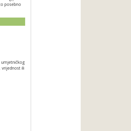
 što posebno
 i umjetničkog
vrijednost ili