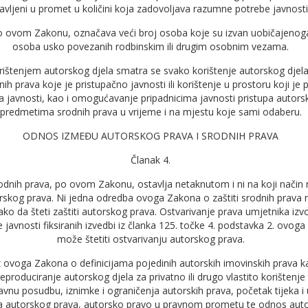
av­ljeni u promet u količini koja zadovoljava razumne potrebe javnosti
po ovom Zakonu, označava veći broj osoba koje su izvan uobičajenog
osoba usko povezanih rodbinskim ili drugim osobnim vezama.
orištenjem autorskog djela smatra se svako korištenje autorskog djel
nih prava koje je pristupačno javnosti ili korištenje u prostoru koji je 
a javnosti, kao i omogućavanje pripadnicima javnosti pristupa autors
predmetima srodnih prava u vrijeme i na mjestu koje sami odaberu.
ODNOS IZMEĐU AUTORSKOG PRAVA I SRODNIH PRAVA
Članak 4.
rodnih prava, po ovom Zakonu, ostavlja netaknutom i ni na koji način 
orskog prava. Ni jedna odredba ovoga Zakona o zaštiti srodnih prava 
ako da šteti zaštiti autorskog prava. Ostvarivanje prava umjetnika iz
 javnosti fiksiranih izvedbi iz članka 125. točke 4. podstavka 2. ovog
može štetiti ostvarivanju autorskog prava.
z ovoga Zakona o definicijama pojedinih autorskih imovinskih prava k
produciranje autorskog djela za privatno ili drugo vlastito korištenje
vnu posudbu, iznimke i ograničenja autorskih prava, početak tijeka i u
ja autorskog prava, autorsko pravo u pravnom prometu te odnos auto