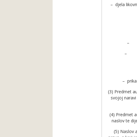
– djela likovn
– fo
– audi
– prikaz
(3) Predmet au
svojoj narav
(4) Predmet au
naslov te di
(5) Naslov 