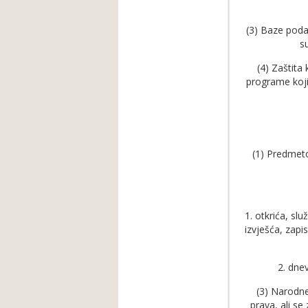
(3) Baze poda
s
(4) Zaštit
programe koji 
(1) Predmeto
1. otkrića, sl
izvješća, zapis
2. dnev
(3) Narodne
prava, ali se