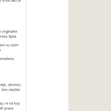
e vrste ako bi
u originalne
rska djela.
ćeni su osim
.
rerađena.
ije, zbornici,
čine vlastite
 i ni na koji
nih prava