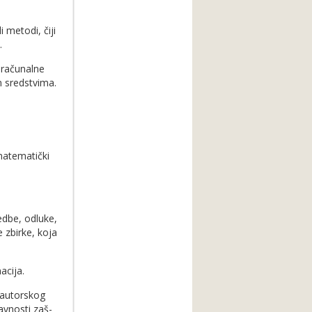
metodi, čiji
.
 računalne
m sredstvima.
matematički
edbe, odluke,
 zbir­ke, koja
acija.
 autorskog
avnosti zaš­