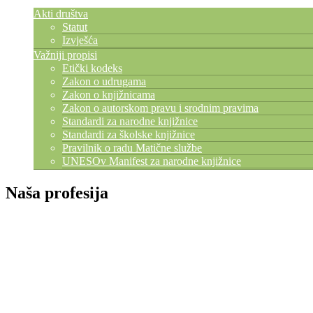
Akti društva
Statut
Izvješća
Važniji propisi
Etički kodeks
Zakon o udrugama
Zakon o knjižnicama
Zakon o autorskom pravu i srodnim pravima
Standardi za narodne knjižnice
Standardi za školske knjižnice
Pravilnik o radu Matične službe
UNESOv Manifest za narodne knjižnice
Naša profesija