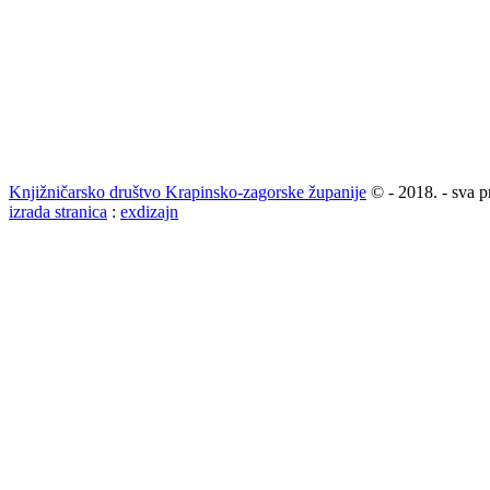
Knjižničarsko društvo Krapinsko-zagorske županije
© - 2018. - sva p
izrada stranica
:
exdizajn