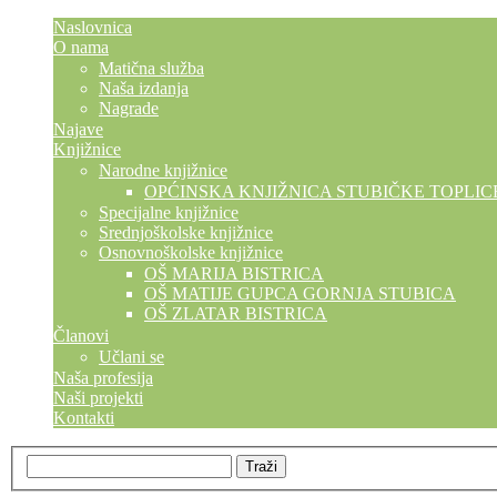
Naslovnica
O nama
Matična služba
Naša izdanja
Nagrade
Najave
Knjižnice
Narodne knjižnice
OPĆINSKA KNJIŽNICA STUBIČKE TOPLIC
Specijalne knjižnice
Srednjoškolske knjižnice
Osnovnoškolske knjižnice
OŠ MARIJA BISTRICA
OŠ MATIJE GUPCA GORNJA STUBICA
OŠ ZLATAR BISTRICA
Članovi
Učlani se
Naša profesija
Naši projekti
Kontakti