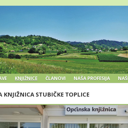
AVE
KNJIŽNICE
ČLANOVI
NAŠA PROFESIJA
NAŠ
 KNJIŽNICA STUBIČKE TOPLICE