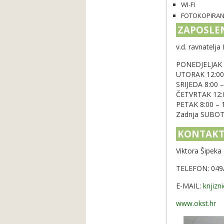
WI-FI
FOTOKOPIRANJE
ZAPOSLEN
v.d. ravnatelja
PONEDJELJAK
UTORAK 12:00
SRIJEDA 8:00 –
ČETVRTAK 12:
PETAK 8:00 – 
Zadnja SUBOTA
KONTAK
Viktora Šipeka
TELEFON: 049
E-MAIL:
knjizn
www.okst.hr