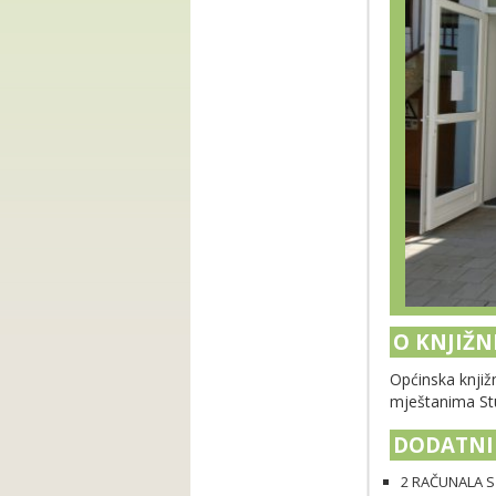
O KNJIŽN
Općinska knjižn
mještanima Stu
DODATNI 
2 RAČUNALA S