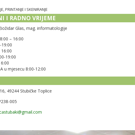
, PRINTANJE I SKENIRANJE
I I RADNO VRIJEME
 Božidar Glas, mag. informatologije
8:00 – 16:00
-19:00
 16:00
00-19:00
16:00
 u mjesecu 8:00-12:00
T
 16, 49244 Stubičke Toplice
/238-005
icastubaki@gmail.com