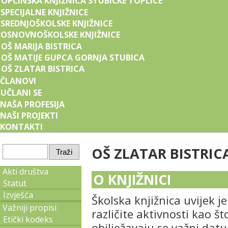
OPĆINSKA KNJIŽNICA STUBIČKE TOPLICE
SPECIJALNE KNJIŽNICE
SREDNJOŠKOLSKE KNJIŽNICE
OSNOVNOŠKOLSKE KNJIŽNICE
OŠ MARIJA BISTRICA
OŠ MATIJE GUPCA GORNJA STUBICA
OŠ ZLATAR BISTRICA
ČLANOVI
UČLANI SE
NAŠA PROFESIJA
NAŠI PROJEKTI
KONTAKTI
OŠ ZLATAR BISTRIC
Akti društva
O KNJIŽNICI
Statut
Izvješća
Školska knjižnica uvijek j
Važniji propisi
različite aktivnosti kao št
Etički kodeks
obilježavaju se važni datu