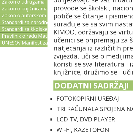
Zakon o udrugama
provode se školski, nacion
Zakon o knjižnicama
potiče se čitanje i pismeno
Zakon o autorskom pravu i srodnim pravima
Standardi za narodne knjižnice
surađuje se sa svim nast
Standardi za školske knjižnice
KIMOO, održavaju se virtua
Pravilnik o radu Matične službe
učenici se pripremaju za 
UNESOv Manifest za narodne knjižnice
natjecanja iz različitih p
zvijezda, uči se o mediji
koristi se sva literatura i
knjižnice, družimo se i 
DODATNI SADRŽAJI
FOTOKOPIRNI UREĐAJ
TRI RAČUNALA SPOJENA N
LCD TV, DVD PLAYER
WI-FI, KAZETOFON