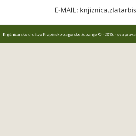
E-MAIL: knjiznica.zlatarb
Knjižničarsko društvo Krapinsko-zagorske županije
© - 2018. - sva prav