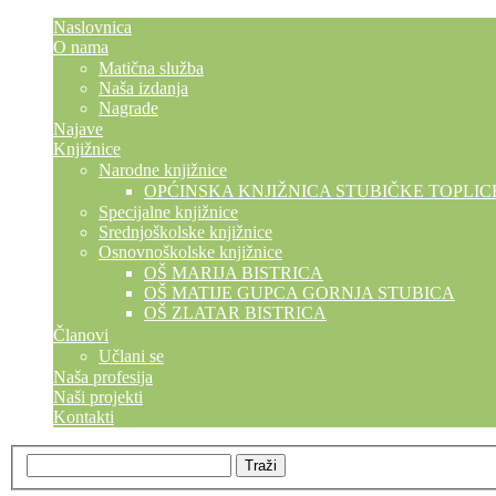
Naslovnica
O nama
Matična služba
Naša izdanja
Nagrade
Najave
Knjižnice
Narodne knjižnice
OPĆINSKA KNJIŽNICA STUBIČKE TOPLIC
Specijalne knjižnice
Srednjoškolske knjižnice
Osnovnoškolske knjižnice
OŠ MARIJA BISTRICA
OŠ MATIJE GUPCA GORNJA STUBICA
OŠ ZLATAR BISTRICA
Članovi
Učlani se
Naša profesija
Naši projekti
Kontakti