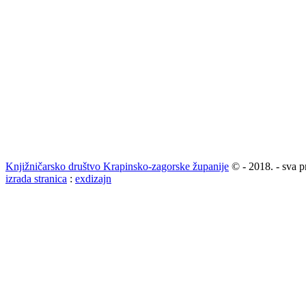
Knjižničarsko društvo Krapinsko-zagorske županije
© - 2018. - sva p
izrada stranica
:
exdizajn