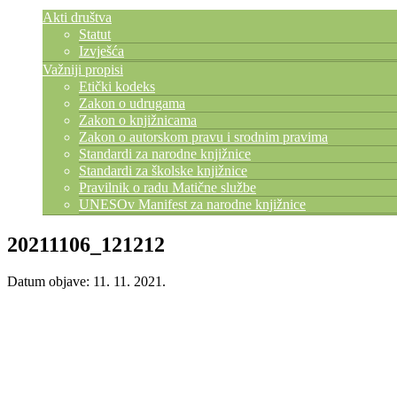
Akti društva
Statut
Izvješća
Važniji propisi
Etički kodeks
Zakon o udrugama
Zakon o knjižnicama
Zakon o autorskom pravu i srodnim pravima
Standardi za narodne knjižnice
Standardi za školske knjižnice
Pravilnik o radu Matične službe
UNESOv Manifest za narodne knjižnice
20211106_121212
Datum objave: 11. 11. 2021.