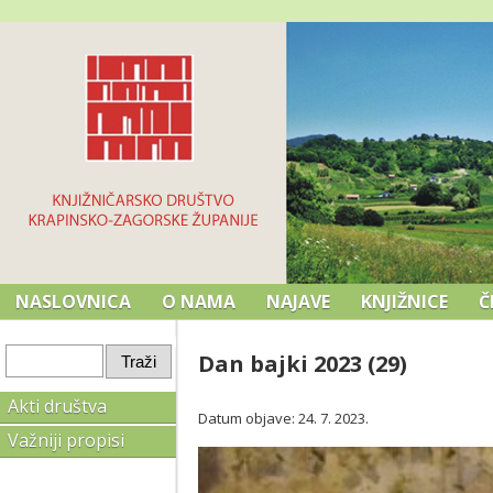
NASLOVNICA
O NAMA
NAJAVE
KNJIŽNICE
Č
Dan bajki 2023 (29)
Akti društva
Datum objave: 24. 7. 2023.
Važniji propisi