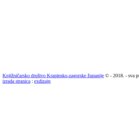
Knjižničarsko društvo Krapinsko-zagorske županije
© - 2018. - sva p
izrada stranica
:
exdizajn