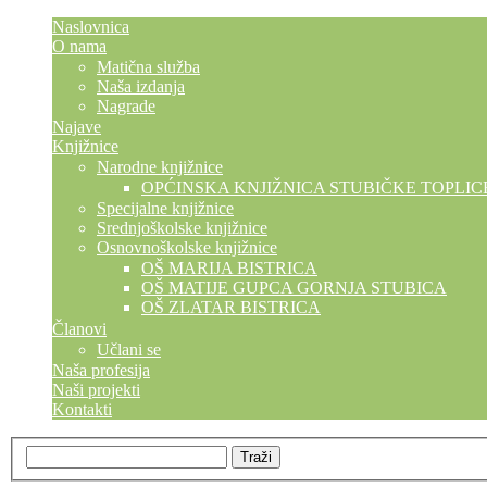
Naslovnica
O nama
Matična služba
Naša izdanja
Nagrade
Najave
Knjižnice
Narodne knjižnice
OPĆINSKA KNJIŽNICA STUBIČKE TOPLIC
Specijalne knjižnice
Srednjoškolske knjižnice
Osnovnoškolske knjižnice
OŠ MARIJA BISTRICA
OŠ MATIJE GUPCA GORNJA STUBICA
OŠ ZLATAR BISTRICA
Članovi
Učlani se
Naša profesija
Naši projekti
Kontakti