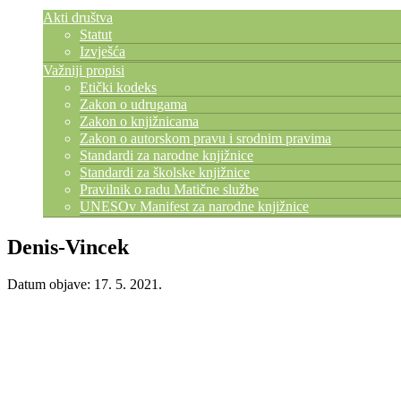
Akti društva
Statut
Izvješća
Važniji propisi
Etički kodeks
Zakon o udrugama
Zakon o knjižnicama
Zakon o autorskom pravu i srodnim pravima
Standardi za narodne knjižnice
Standardi za školske knjižnice
Pravilnik o radu Matične službe
UNESOv Manifest za narodne knjižnice
Denis-Vincek
Datum objave: 17. 5. 2021.