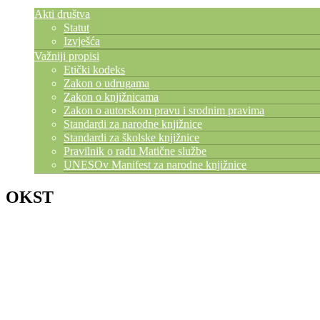
Akti društva
Statut
Izvješća
Važniji propisi
Etički kodeks
Zakon o udrugama
Zakon o knjižnicama
Zakon o autorskom pravu i srodnim pravima
Standardi za narodne knjižnice
Standardi za školske knjižnice
Pravilnik o radu Matične službe
UNESOv Manifest za narodne knjižnice
OKST