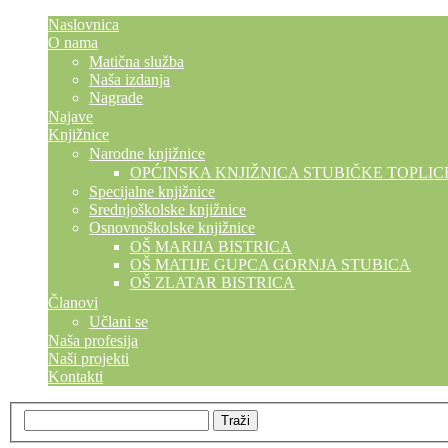
Naslovnica
O nama
Matična služba
Naša izdanja
Nagrade
Najave
Knjižnice
Narodne knjižnice
OPĆINSKA KNJIŽNICA STUBIČKE TOPLIC
Specijalne knjižnice
Srednjoškolske knjižnice
Osnovnoškolske knjižnice
OŠ MARIJA BISTRICA
OŠ MATIJE GUPCA GORNJA STUBICA
OŠ ZLATAR BISTRICA
Članovi
Učlani se
Naša profesija
Naši projekti
Kontakti