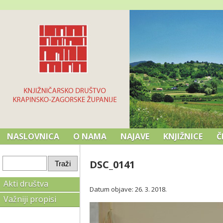
NASLOVNICA
O NAMA
NAJAVE
KNJIŽNICE
Č
DSC_0141
Akti društva
Datum objave: 26. 3. 2018.
Važniji propisi