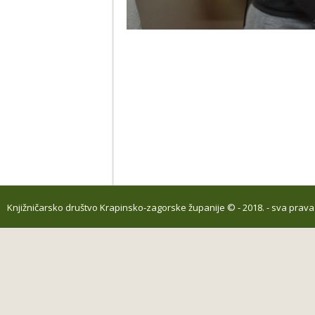
Knjižničarsko društvo Krapinsko-zagorske županije
© - 2018. - sva prav