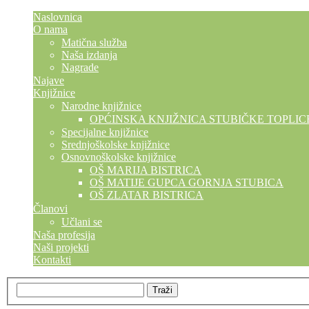
Naslovnica
O nama
Matična služba
Naša izdanja
Nagrade
Najave
Knjižnice
Narodne knjižnice
OPĆINSKA KNJIŽNICA STUBIČKE TOPLIC
Specijalne knjižnice
Srednjoškolske knjižnice
Osnovnoškolske knjižnice
OŠ MARIJA BISTRICA
OŠ MATIJE GUPCA GORNJA STUBICA
OŠ ZLATAR BISTRICA
Članovi
Učlani se
Naša profesija
Naši projekti
Kontakti