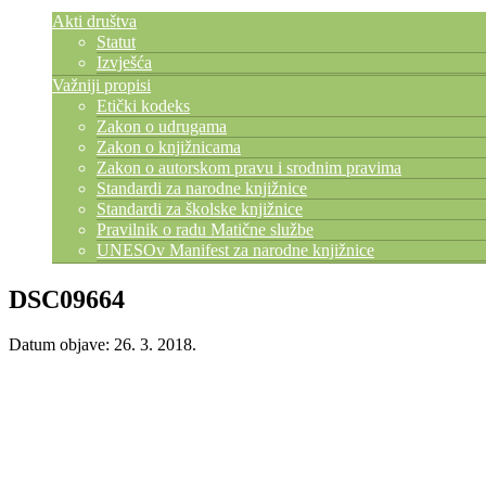
Akti društva
Statut
Izvješća
Važniji propisi
Etički kodeks
Zakon o udrugama
Zakon o knjižnicama
Zakon o autorskom pravu i srodnim pravima
Standardi za narodne knjižnice
Standardi za školske knjižnice
Pravilnik o radu Matične službe
UNESOv Manifest za narodne knjižnice
DSC09664
Datum objave: 26. 3. 2018.