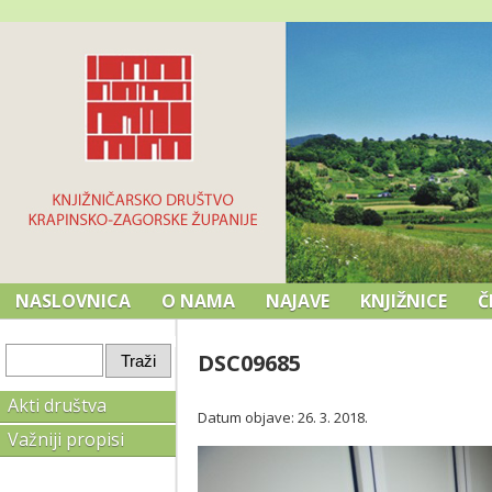
NASLOVNICA
O NAMA
NAJAVE
KNJIŽNICE
Č
DSC09685
Akti društva
Datum objave: 26. 3. 2018.
Važniji propisi