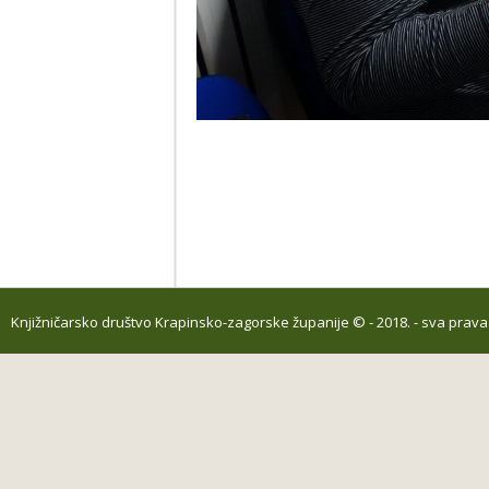
Knjižničarsko društvo Krapinsko-zagorske županije
© - 2018. - sva prav