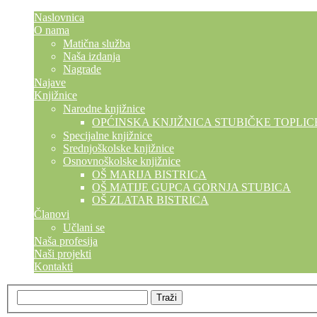
Naslovnica
O nama
Matična služba
Naša izdanja
Nagrade
Najave
Knjižnice
Narodne knjižnice
OPĆINSKA KNJIŽNICA STUBIČKE TOPLIC
Specijalne knjižnice
Srednjoškolske knjižnice
Osnovnoškolske knjižnice
OŠ MARIJA BISTRICA
OŠ MATIJE GUPCA GORNJA STUBICA
OŠ ZLATAR BISTRICA
Članovi
Učlani se
Naša profesija
Naši projekti
Kontakti