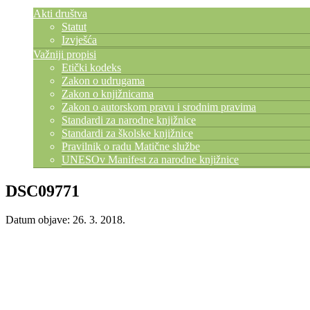
Akti društva
Statut
Izvješća
Važniji propisi
Etički kodeks
Zakon o udrugama
Zakon o knjižnicama
Zakon o autorskom pravu i srodnim pravima
Standardi za narodne knjižnice
Standardi za školske knjižnice
Pravilnik o radu Matične službe
UNESOv Manifest za narodne knjižnice
DSC09771
Datum objave: 26. 3. 2018.