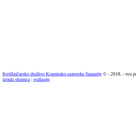
Knjižničarsko društvo Krapinsko-zagorske županije
© - 2018. - sva p
izrada stranica
:
exdizajn