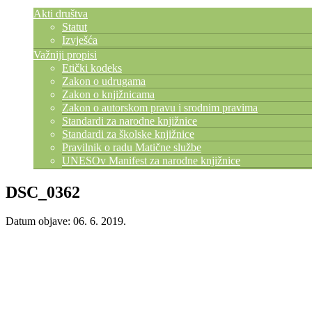
Akti društva
Statut
Izvješća
Važniji propisi
Etički kodeks
Zakon o udrugama
Zakon o knjižnicama
Zakon o autorskom pravu i srodnim pravima
Standardi za narodne knjižnice
Standardi za školske knjižnice
Pravilnik o radu Matične službe
UNESOv Manifest za narodne knjižnice
DSC_0362
Datum objave: 06. 6. 2019.