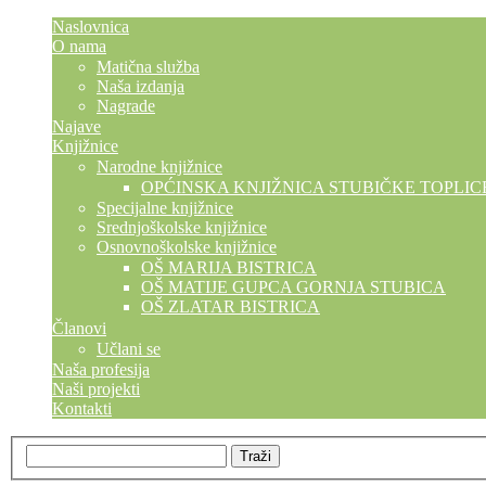
Naslovnica
O nama
Matična služba
Naša izdanja
Nagrade
Najave
Knjižnice
Narodne knjižnice
OPĆINSKA KNJIŽNICA STUBIČKE TOPLIC
Specijalne knjižnice
Srednjoškolske knjižnice
Osnovnoškolske knjižnice
OŠ MARIJA BISTRICA
OŠ MATIJE GUPCA GORNJA STUBICA
OŠ ZLATAR BISTRICA
Članovi
Učlani se
Naša profesija
Naši projekti
Kontakti