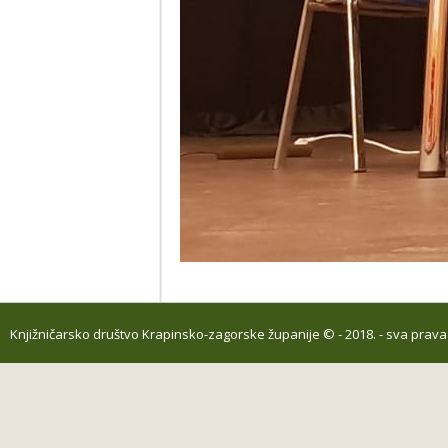
Knjižničarsko društvo Krapinsko-zagorske županije
© - 2018. - sva prav