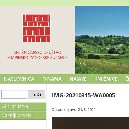
NASLOVNICA
O NAMA
NAJAVE
KNJIŽNICE
Č
IMG-20210315-WA0005
Akti društva
Datum objave: 21. 3. 2021.
Važniji propisi