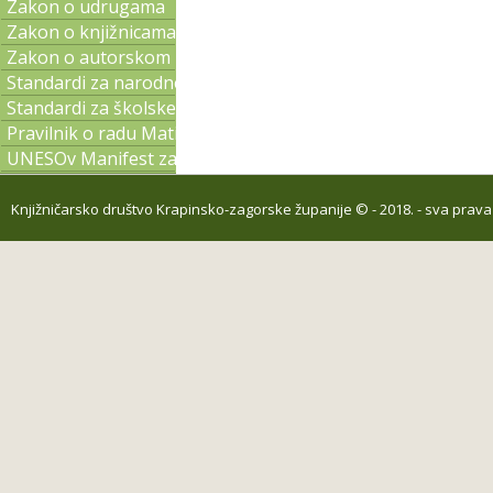
Zakon o udrugama
Zakon o knjižnicama
Zakon o autorskom pravu i srodnim pravima
Standardi za narodne knjižnice
Standardi za školske knjižnice
Pravilnik o radu Matične službe
UNESOv Manifest za narodne knjižnice
Knjižničarsko društvo Krapinsko-zagorske županije
© - 2018. - sva prav