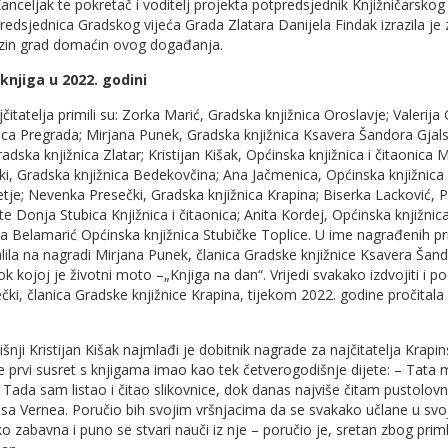
nceljak te pokretač i voditelj projekta potpredsjednik Knjižničarsko
redsjednica Gradskog vijeća Grada Zlatara Danijela Findak izrazila je
ezin grad domaćin ovog događanja.
 knjiga u 2022. godini
itatelja primili su: Zorka Marić, Gradska knjižnica Oroslavje; Valerija 
ica Pregrada; Mirjana Punek, Gradska knjižnica Ksavera Šandora Gja
adska knjižnica Zlatar; Kristijan Kišak, Općinska knjižnica i čitaonica Ma
ki, Gradska knjižnica Bedekovčina; Ana Jačmenica, Općinska knjižnica 
retje; Nevenka Presečki, Gradska knjižnica Krapina; Biserka Lacković, 
te Donja Stubica Knjižnica i čitaonica; Anita Kordej, Općinska knjižnic
ka Belamarić Općinska knjižnica Stubičke Toplice. U ime nagrađenih p
valila na nagradi Mirjana Punek, članica Gradske knjižnice Ksavera Šan
 kojoj je životni moto –„Knjiga na dan“. Vrijedi svakako izdvojiti i p
ki, članica Gradske knjižnice Krapina, tijekom 2022. godine pročitala
nji Kristijan Kišak najmlađi je dobitnik nagrade za najčitatelja Krap
 je prvi susret s knjigama imao kao tek četverogodišnje dijete: – Tata
u. Tada sam listao i čitao slikovnice, dok danas najviše čitam pustolo
lesa Vernea. Poručio bih svojim vršnjacima da se svakako učlane u svoj
ako zabavna i puno se stvari nauči iz nje – poručio je, sretan zbog prim