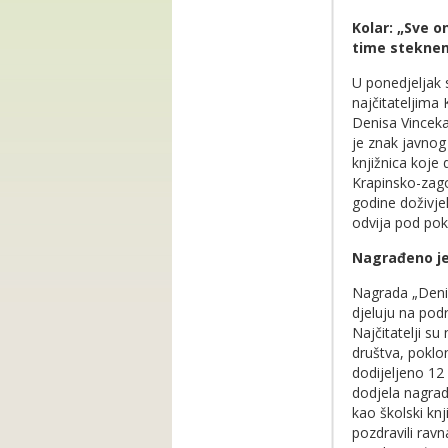
Kolar: „Sve o
time steknem
U ponedjeljak 
najčitateljima
Denisa Vinceka
je znak javnog
knjižnica koje
Krapinsko-zago
godine doživje
odvija pod pok
Nagrađeno je 
Nagrada „Denis
djeluju na podr
Najčitatelji su
društva, poklo
dodijeljeno 12
dodjela nagrada
kao školski knj
pozdravili rav