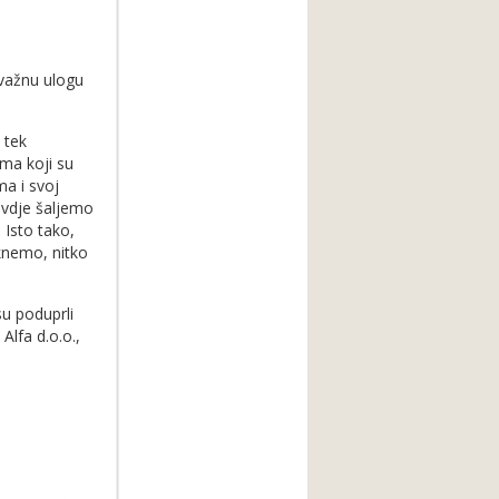
 važnu ulogu
 tek
ima koji su
ma i svoj
ovdje šaljemo
 Isto tako,
eknemo, nitko
u poduprli
lfa d.o.o.,