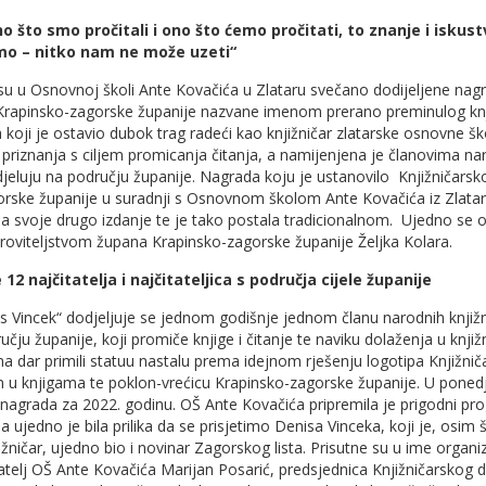
no što smo pročitali i ono što ćemo pročitati, to znanje i iskus
o – nitko nam ne može uzeti“
su u Osnovnoj školi Ante Kovačića u Zlataru svečano dodijeljene nag
 Krapinsko-zagorske županije nazvane imenom prerano preminulog knj
 koji je ostavio dubok trag radeći kao knjižničar zlatarske osnovne š
 priznanja s ciljem promicanja čitanja, a namijenjena je članovima na
 djeluju na području županije. Nagrada koju je ustanovilo Knjižničarsk
rske županije u suradnji s Osnovnom školom Ante Kovačića iz Zlatar
la svoje drugo izdanje te je tako postala tradicionalnom. Ujedno se 
roviteljstvom župana Krapinsko-zagorske županije Željka Kolara.
12 najčitatelja i najčitateljica s područja cijele županije
 Vincek“ dodjeljuje se jednom godišnje jednom članu narodnih knjižn
učju županije, koji promiče knjige i čitanje te naviku dolaženja u knjiž
 na dar primili statuu nastalu prema idejnom rješenju logotipa Knjižni
n u knjigama te poklon-vrećicu Krapinsko-zagorske županije. U ponedj
 nagrada za 2022. godinu. OŠ Ante Kovačića pripremila je prigodni pr
 ujedno je bila prilika da se prisjetimo Denisa Vinceka, koji je, osim š
ižničar, ujedno bio i novinar Zagorskog lista. Prisutne su u ime organi
natelj OŠ Ante Kovačića Marijan Posarić, predsjednica Knjižničarskog 