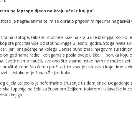
jan.
bzira na laptope djeca na kraju uče iz knjiga“
stitao je nagrađenima te im se obratio prigodnim riječima naglasivši
ira na laptope, tablete, mobitele ipak na kraju uče iz knjiga. Koliko je
oji ste pročitali više od stotinu knjiga u jednoj godini. Stoga hvala sv
ečer, jer i prisjećanje na kolegu Denisa puno znači njegovim suradnici
je on godinama radio i kolegama s posla ovdje u školi. I poruka koju 
tna. Sve što smo naučili, sve ono što znamo, nitko nam ne može uzeti.
 pročitali i ono što ćemo pročitati, to znanje i iskustvo koje time st
eti – istaknuo je župan Željko Kolar.
g dijela uslijedilo je neformalno druženje uz domjenak. Događanje s
rska županija na čelu sa županom Željkom Kolarom i izdavačke kuće A
kolska knjiga.