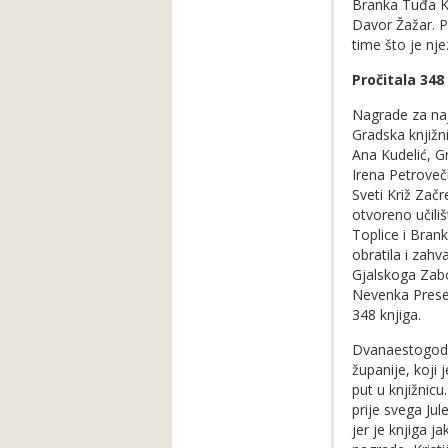
Branka Tuđa Ka
Davor Žažar. P
time što je nj
Pročitala 348
Nagrade za najč
Gradska knjižn
Ana Kudelić, Gr
Irena Petroveč
Sveti Križ Zač
otvoreno učiliš
Toplice i Bran
obratila i zah
Gjalskoga Zabok
Nevenka Preseč
348 knjiga.
Dvanaestogodiš
županije, koji
put u knjižnic
prije svega Ju
jer je knjiga j